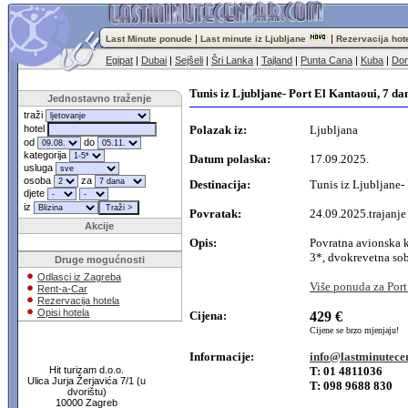
|
|
Last Minute ponude
Last minute iz Ljubljane
Rezervacija hot
Egipat
|
Dubai
|
Sejšeli
|
Šri Lanka
|
Tajland
|
Punta Cana
|
Kuba
|
Dom
Tunis iz Ljubljane- Port El Kantaoui, 7 d
Jednostavno traženje
traži
hotel
Polazak iz:
Ljubljana
od
do
kategorija
Datum polaska:
17.09.2025.
usluga
osoba
za
Destinacija:
Tunis iz Ljubljane-
djete
iz
Povratak:
24.09.2025.trajanje
Akcije
Opis:
Povratna avionska 
3*, dvokrevetna soba
Druge mogućnosti
Odlasci iz Zagreba
Više ponuda za Port
Rent-a-Car
Rezervacija hotela
Opisi hotela
Cijena:
429 €
Cijene se brzo mjenjaju!
Informacije:
info@lastminutece
Hit turizam d.o.o.
T: 01 4811036
Ulica Jurja Žerjavića 7/1 (u
T: 098 9688 830
dvorištu)
10000 Zagreb