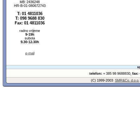
MB: 2436248
HR-B-01-080672743
T: 01 4811036
T: 098 9688 830
Fax: 01 4811036
radno vrijeme
9-19h
subota
9.30-12.30h
e-mail
u
telefon:
+ 385 98 9688830,
fax:
+
(C) 1999-2003
SMR&Co. d.o.o.