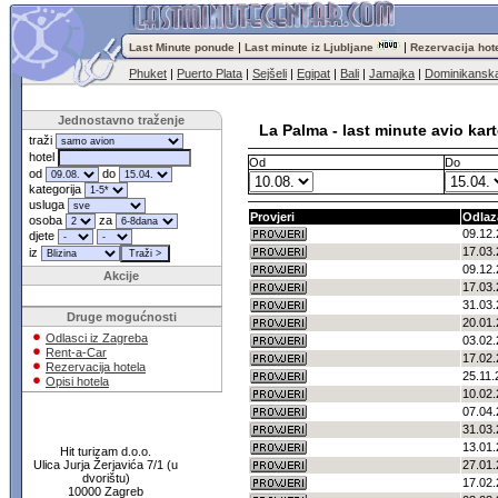
|
|
Last Minute ponude
Last minute iz Ljubljane
Rezervacija hot
Phuket
|
Puerto Plata
|
Sejšeli
|
Egipat
|
Bali
|
Jamajka
|
Dominikanska
Jednostavno traženje
La Palma - last minute avio kar
traži
hotel
Od
Do
od
do
kategorija
usluga
Provjeri
Odlaz
osoba
za
09.12.
djete
17.03.
iz
09.12.
Akcije
17.03.
31.03.
Druge mogućnosti
20.01.
Odlasci iz Zagreba
03.02.
Rent-a-Car
17.02.
Rezervacija hotela
25.11.
Opisi hotela
10.02.
07.04.
31.03.
13.01.
Hit turizam d.o.o.
Ulica Jurja Žerjavića 7/1 (u
27.01.
dvorištu)
17.02.
10000 Zagreb