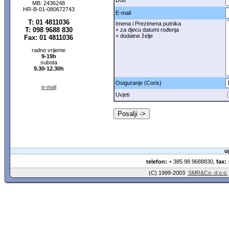
Dob
MB: 2436248
HR-B-01-080672743
E-mail
T: 01 4811036
Imena i Prezimena putnika
T: 098 9688 830
+ za djecu datumi rođenja
+ dodatne želje
Fax: 01 4811036
radno vrijeme
9-19h
subota
9.30-12.30h
Osiguranje (Coris)
e-mail
Uvjeti
u
telefon:
+ 385 98 9688830,
fax:
+
(C) 1999-2003
SMR&Co. d.o.o.