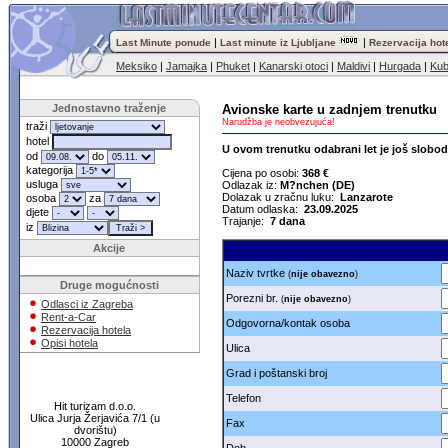
|
|
Last Minute ponude
Last minute iz Ljubljane
Rezervacija hot
Meksiko
|
Jamajka
|
Phuket
|
Kanarski otoci
|
Maldivi
|
Hurgada
|
Ku
Jednostavno traženje
Avionske karte u zadnjem trenutku
Narudžba je neobvezujuća!
traži
hotel
U ovom trenutku odabrani let je još slobo
od
do
kategorija
Cijena po osobi:
368 €
usluga
Odlazak iz:
M?nchen (DE)
Dolazak u zračnu luku:
Lanzarote
osoba
za
Datum odlaska:
23.09.2025
djete
Trajanje:
7 dana
iz
Akcije
Naziv tvrtke
(
nije obavezno
)
Druge mogućnosti
Porezni br.
(
nije obavezno
)
Odlasci iz Zagreba
Rent-a-Car
Odgovorna/kontak osoba
Rezervacija hotela
Opisi hotela
Ulica
Grad i poštanski broj
Telefon
Hit turizam d.o.o.
Ulica Jurja Žerjavića 7/1 (u
Fax
dvorištu)
10000 Zagreb