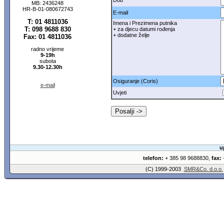
Dob
MB: 2436248
HR-B-01-080672743
E-mail
T: 01 4811036
Imena i Prezimena putnika
T: 098 9688 830
+ za djecu datumi rođenja
+ dodatne želje
Fax: 01 4811036
radno vrijeme
9-19h
subota
9.30-12.30h
Osiguranje (Coris)
e-mail
Uvjeti
u
telefon:
+ 385 98 9688830,
fax:
+
(C) 1999-2003
SMR&Co. d.o.o.