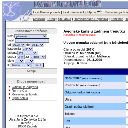
|
|
Last Minute ponude
Last minute iz Ljubljane
Rezervacija hot
Meksiko
|
Dubai
|
Šri Lanka
|
Dominikanska Republika
|
Zanzibar
|
T
Jednostavno traženje
Avionske karte u zadnjem trenutku
Narudžba je neobvezujuća!
traži
hotel
U ovom trenutku odabrani let je još slobo
od
do
kategorija
Cijena po osobi:
267 €
usluga
Odlazak iz:
M?nchen (DE)
Dolazak u zračnu luku:
Mallorca
osoba
za
Datum odlaska:
08.11.2025
djete
Trajanje:
6 dana
iz
Akcije
Naziv tvrtke
(
nije obavezno
)
Druge mogućnosti
Porezni br.
(
nije obavezno
)
Odlasci iz Zagreba
Rent-a-Car
Odgovorna/kontak osoba
Rezervacija hotela
Opisi hotela
Ulica
Grad i poštanski broj
Telefon
Hit turizam d.o.o.
Ulica Jurja Žerjavića 7/1 (u
Fax
dvorištu)
10000 Zagreb