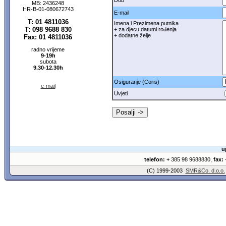
Dob
MB: 2436248
HR-B-01-080672743
E-mail
T: 01 4811036
Imena i Prezimena putnika
T: 098 9688 830
+ za djecu datumi rođenja
+ dodatne želje
Fax: 01 4811036
radno vrijeme
9-19h
subota
9.30-12.30h
Osiguranje (Coris)
e-mail
Uvjeti
u
telefon:
+ 385 98 9688830,
fax:
+
(C) 1999-2003
SMR&Co. d.o.o.