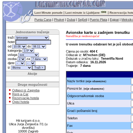
|
|
Last Minute ponude
Last minute iz Ljubljane
Rezervacija hot
Punta Cana
|
Phuket
|
Dubai
|
Sejšeli
|
Puerto Plata
|
Egipat
|
Meksik
Jednostavno traženje
Avionske karte u zadnjem trenutku
Narudžba je neobvezujuća!
traži
hotel
U ovom trenutku odabrani let je još slobo
od
do
kategorija
Cijena po osobi:
404 €
usluga
Odlazak iz:
M?nchen (DE)
Dolazak u zračnu luku:
Teneriffa Nord
osoba
za
Datum odlaska:
16.11.2026
djete
Trajanje:
7 dana
iz
Akcije
Naziv tvrtke
(
nije obavezno
)
Druge mogućnosti
Porezni br.
(
nije obavezno
)
Odlasci iz Zagreba
Rent-a-Car
Odgovorna/kontak osoba
Rezervacija hotela
Opisi hotela
Ulica
Grad i poštanski broj
Telefon
Hit turizam d.o.o.
Ulica Jurja Žerjavića 7/1 (u
Fax
dvorištu)
10000 Zagreb