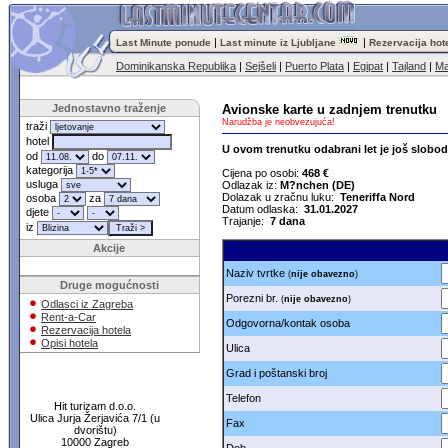
|
|
Last Minute ponude
Last minute iz Ljubljane
Rezervacija hot
Dominikanska Republika
|
Sejšeli
|
Puerto Plata
|
Egipat
|
Tajland
|
Ma
Jednostavno traženje
Avionske karte u zadnjem trenutku
Narudžba je neobvezujuća!
traži
hotel
U ovom trenutku odabrani let je još slobo
od
do
kategorija
Cijena po osobi:
468 €
usluga
Odlazak iz:
M?nchen (DE)
Dolazak u zračnu luku:
Teneriffa Nord
osoba
za
Datum odlaska:
31.01.2027
djete
Trajanje:
7 dana
iz
Akcije
Naziv tvrtke
(
nije obavezno
)
Druge mogućnosti
Porezni br.
(
nije obavezno
)
Odlasci iz Zagreba
Rent-a-Car
Odgovorna/kontak osoba
Rezervacija hotela
Opisi hotela
Ulica
Grad i poštanski broj
Telefon
Hit turizam d.o.o.
Ulica Jurja Žerjavića 7/1 (u
Fax
dvorištu)
10000 Zagreb