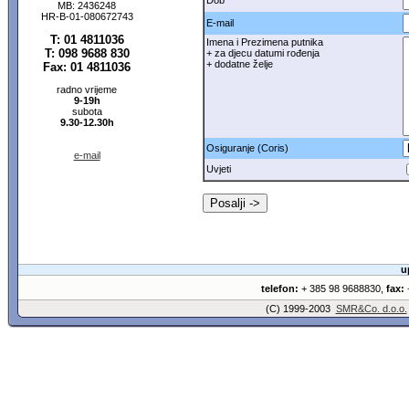
Dob
MB: 2436248
HR-B-01-080672743
E-mail
T: 01 4811036
Imena i Prezimena putnika
T: 098 9688 830
+ za djecu datumi rođenja
+ dodatne želje
Fax: 01 4811036
radno vrijeme
9-19h
subota
9.30-12.30h
Osiguranje (Coris)
e-mail
Uvjeti
u
telefon:
+ 385 98 9688830,
fax:
+
(C) 1999-2003
SMR&Co. d.o.o.