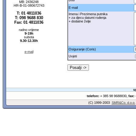
Dob
MB: 2436248
HR-B-01-080672743
E-mail
T: 01 4811036
Imena i Prezimena putnika
T: 098 9688 830
+ za djecu datumi rođenja
+ dodatne želje
Fax: 01 4811036
radno vrijeme
9-19h
subota
9.30-12.30h
Osiguranje (Coris)
e-mail
Uvjeti
u
telefon:
+ 385 98 9688830,
fax:
+
(C) 1999-2003
SMR&Co. d.o.o.