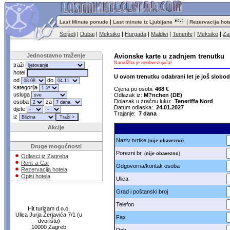
|
|
Last Minute ponude
Last minute iz Ljubljane
Rezervacija hot
Sejšeli
|
Dubai
|
Meksiko
|
Hurgada
|
Maldivi
|
Tenerife
|
Meksiko
|
Za
Jednostavno traženje
Avionske karte u zadnjem trenutku
Narudžba je neobvezujuća!
traži
hotel
U ovom trenutku odabrani let je još slobo
od
do
kategorija
Cijena po osobi:
468 €
usluga
Odlazak iz:
M?nchen (DE)
Dolazak u zračnu luku:
Teneriffa Nord
osoba
za
Datum odlaska:
24.01.2027
djete
Trajanje:
7 dana
iz
Akcije
Naziv tvrtke
(
nije obavezno
)
Druge mogućnosti
Porezni br.
(
nije obavezno
)
Odlasci iz Zagreba
Rent-a-Car
Odgovorna/kontak osoba
Rezervacija hotela
Opisi hotela
Ulica
Grad i poštanski broj
Telefon
Hit turizam d.o.o.
Ulica Jurja Žerjavića 7/1 (u
Fax
dvorištu)
10000 Zagreb