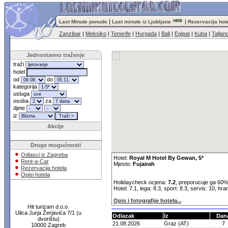
|
|
Last Minute ponude
Last minute iz Ljubljane
Rezervacija hot
Zanzibar
|
Meksiko
|
Tenerife
|
Hurgada
|
Bali
|
Egipat
|
Kuba
|
Tajlan
Jednostavno traženje
traži
hotel
od
do
kategorija
usluga
osoba
za
djete
iz
Akcije
Druge mogućnosti
Odlasci iz Zagreba
Hotel:
Royal M Hotel By Gewan, 5*
Rent-a-Car
Mjesto:
Fujairah
Rezervacija hotela
Opisi hotela
Holidaycheck ocjena:
7.2
, preporucuje ga 60%
Hotel: 7.1, lega: 8.3, sport: 8.3, servis: 10, hra
Opis i fotografije hotela...
Hit turizam d.o.o.
Ulica Jurja Žerjavića 7/1 (u
Odlazak
Iz
Dan
dvorištu)
21.08.2026
Graz (AT)
7
10000 Zagreb