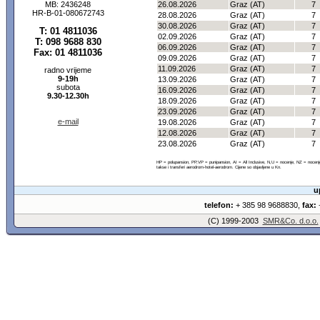
MB: 2436248
26.08.2026
Graz (AT)
7
HR-B-01-080672743
28.08.2026
Graz (AT)
7
30.08.2026
Graz (AT)
7
T: 01 4811036
02.09.2026
Graz (AT)
7
T: 098 9688 830
06.09.2026
Graz (AT)
7
Fax: 01 4811036
09.09.2026
Graz (AT)
7
11.09.2026
Graz (AT)
7
radno vrijeme
9-19h
13.09.2026
Graz (AT)
7
subota
16.09.2026
Graz (AT)
7
9.30-12.30h
18.09.2026
Graz (AT)
7
23.09.2026
Graz (AT)
7
e-mail
19.08.2026
Graz (AT)
7
12.08.2026
Graz (AT)
7
23.08.2026
Graz (AT)
7
HP = polupansion, PP,VP = punipansion, AI = All Inclusive, N,U = nocenje, NZ = noce
takse i transferi aerodrom-hotel-aerodrom. Cijene so objavljene u Kn.
u
telefon:
+ 385 98 9688830,
fax:
+
(C) 1999-2003
SMR&Co. d.o.o.