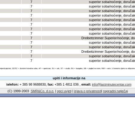
7
superior soba/noćenje, doruča
7
superior soba/noćenje, doruča
7
superior soba/noćenje, doruča
7
superior soba/noćenje, doruča
7
superior soba/noćenje, doruča
7
superior soba/noćenje, doruča
7
superior soba/noćenje, doruča
7
superior soba/noćenje, doruča
7
Dreibettzimmer Superior/noćenje, d
7
superior soba/noćenje, doruča
7
superior soba/noćenje, doruča
7
Dreibettzimmer Superior/noćenje, d
7
superior soba/noćenje, doruča
7
superior soba/noćenje, doruča
enjev&zajutrak, DZ/EZ = dvo/eno krevetna soba, AP = apartman, SU = suit, ST = studio, BU = bungalov, Mb = pogled na more, MW = auto. U konacnu cijenu su ukljucene sve
upiti i informacije na
telefon:
+ 385 98 9688830,
fax:
+385 1 4811 036 ,
email:
info@lastminutecentar.com
(C) 1999-2003
SMR&Co. d.o.o.
|
opci uvjeti
|
izjava o privatnosti
|
nagradni natječaj