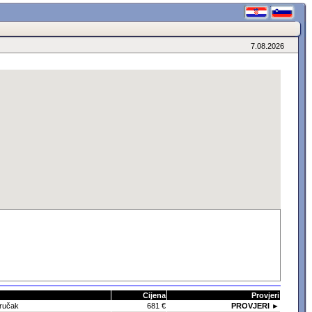
7.08.2026
Cijena
Provjeri
oručak
681 €
PROVJERI ►