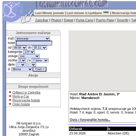
|
|
Last Minute ponude
Last minute iz Ljubljane
Rezervacija hot
Zanzibar
|
Phuket
|
Egipat
|
Punta Cana
|
Puerto Plata
|
Tenerife
|
Taj
Jednostavno traženje
traži
hotel
od
do
kategorija
usluga
osoba
za
djete
iz
Akcije
Druge mogućnosti
Odlasci iz Zagreba
Hotel:
Riad Ambre Et Jasmin, 3*
Rent-a-Car
Mjesto:
Marrakesch
Rezervacija hotela
Opisi hotela
Holidaycheck ocjena:
7.3
, preporucuje ga 10
Hotel: 7.4, lega: 0, sport: 0, servis: 0, hrana:
Opis i fotografije hotela...
Hit turizam d.o.o.
Ulica Jurja Žerjavića 7/1 (u
Odlazak
Iz
dvorištu)
23.09.2026
München (DE)
10000 Zagreb