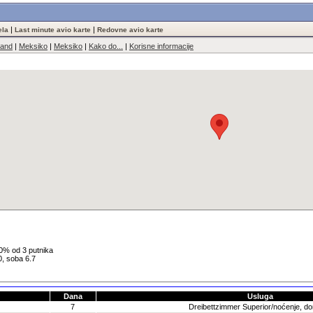
|
|
ela
Last minute avio karte
Redovne avio karte
land
|
Meksiko
|
Meksiko
|
Kako do...
|
Korisne informacije
0% od 3 putnika
 0, soba 6.7
Dana
Usluga
7
Dreibettzimmer Superior/noćenje, d