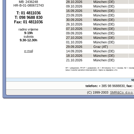
MB: 2436248
28.10.2026
München (DE)
HR-B-01-080672743
09.10.2026
München (DE)
16.09.2026
München (DE)
T: 01 4811036
23.09.2026
München (DE)
T: 098 9688 830
30.09.2026
München (DE)
Fax: 01 4811036
26.10.2026
München (DE)
07.10.2026
München (DE)
radno vrijeme
9-19h
09.09.2026
München (DE)
subota
27.10.2026
München (DE)
9.30-12.30h
01.10.2026
München (DE)
29.09.2026
Graz (AT)
e-mail
14.09.2026
München (DE)
18.10.2026
München (DE)
21.10.2026
München (DE)
HP = polupansion, PP,VP = punipansion, AI = All Inclusive, N,U = nocenje, NZ = noce
takse i transferi aerodrom-hotel-aerodrom. Cijene so objavljene u Kn.
u
telefon:
+ 385 98 9688830,
fax:
+
(C) 1999-2003
SMR&Co. d.o.o.