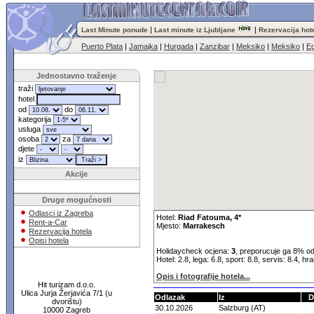
|
|
Last Minute ponude
Last minute iz Ljubljane
Rezervacija hot
Puerto Plata
|
Jamajka
|
Hurgada
|
Zanzibar
|
Meksiko
|
Meksiko
|
Eg
Jednostavno traženje
traži
hotel
od
do
kategorija
usluga
osoba
za
djete
iz
Akcije
Druge mogućnosti
Odlasci iz Zagreba
Hotel:
Riad Fatouma, 4*
Rent-a-Car
Mjesto:
Marrakesch
Rezervacija hotela
Opisi hotela
Holidaycheck ocjena:
3
, preporucuje ga 8% od
Hotel: 2.8, lega: 6.8, sport: 8.8, servis: 8.4, hr
Opis i fotografije hotela...
Hit turizam d.o.o.
Ulica Jurja Žerjavića 7/1 (u
Odlazak
Iz
D
dvorištu)
30.10.2026
Salzburg (AT)
10000 Zagreb