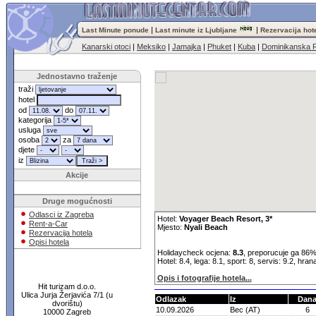
|
|
Last Minute ponude
Last minute iz Ljubljane
Rezervacija hot
Kanarski otoci
|
Meksiko
|
Jamajka
|
Phuket
|
Kuba
|
Dominikanska R
Jednostavno traženje
traži
hotel
od
do
kategorija
usluga
osoba
za
djete
iz
Akcije
Druge mogućnosti
Odlasci iz Zagreba
Hotel:
Voyager Beach Resort, 3*
Rent-a-Car
Mjesto:
Nyali Beach
Rezervacija hotela
Opisi hotela
Holidaycheck ocjena:
8.3
, preporucuje ga 86%
Hotel: 8.4, lega: 8.1, sport: 8, servis: 9.2, hran
Opis i fotografije hotela...
Hit turizam d.o.o.
Ulica Jurja Žerjavića 7/1 (u
Odlazak
Iz
Dan
dvorištu)
10.09.2026
Bec (AT)
6
10000 Zagreb