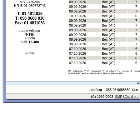
MB: 2436248
09.09.2026
Bec (AT)
7
HR-B-01-080672743
09.09.2026
Bec (AT)
7
09.09.2026
Bec (AT)
7
T: 01 4811036
10.09.2026
Bec (AT)
6
T: 098 9688 830
09.09.2026
Bec (AT)
7
Fax: 01 4811036
09.09.2026
Bec (AT)
7
09.09.2026
Bec (AT)
7
radno vrijeme
9-19h
09.09.2026
Bec (AT)
7
subota
09.09.2026
Bec (AT)
7
9.30-12.30h
30.09.2026
Bec (AT)
7
07.10.2026
Bec (AT)
6
e-mail
07.10.2026
Bec (AT)
6
07.10.2026
Bec (AT)
6
07.10.2026
Bec (AT)
6
HP = polupansion, PP,VP = punipansion, AI = All Inclusive, N,U = nocenje, NZ = noce
takse i transferi aerodrom-hotel-aerodrom. Cijene so objavljene u Kn.
u
telefon:
+ 385 98 9688830,
fax:
+
(C) 1999-2003
SMR&Co. d.o.o.