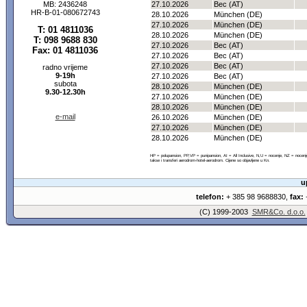
MB: 2436248
27.10.2026
Bec (AT)
HR-B-01-080672743
28.10.2026
München (DE)
27.10.2026
München (DE)
T: 01 4811036
28.10.2026
München (DE)
T: 098 9688 830
27.10.2026
Bec (AT)
Fax: 01 4811036
27.10.2026
Bec (AT)
27.10.2026
Bec (AT)
radno vrijeme
9-19h
27.10.2026
Bec (AT)
subota
28.10.2026
München (DE)
9.30-12.30h
27.10.2026
München (DE)
28.10.2026
München (DE)
e-mail
26.10.2026
München (DE)
27.10.2026
München (DE)
28.10.2026
München (DE)
HP = polupansion, PP,VP = punipansion, AI = All Inclusive, N,U = nocenje, NZ = noce
takse i transferi aerodrom-hotel-aerodrom. Cijene so objavljene u Kn.
u
telefon:
+ 385 98 9688830,
fax:
+
(C) 1999-2003
SMR&Co. d.o.o.