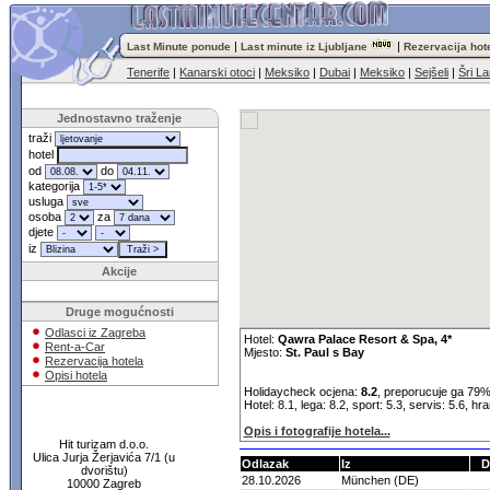
|
|
Last Minute ponude
Last minute iz Ljubljane
Rezervacija hot
Tenerife
|
Kanarski otoci
|
Meksiko
|
Dubai
|
Meksiko
|
Sejšeli
|
Šri L
Jednostavno traženje
traži
hotel
od
do
kategorija
usluga
osoba
za
djete
iz
Akcije
Druge mogućnosti
Odlasci iz Zagreba
Hotel:
Qawra Palace Resort & Spa, 4*
Rent-a-Car
Mjesto:
St. Paul s Bay
Rezervacija hotela
Opisi hotela
Holidaycheck ocjena:
8.2
, preporucuje ga 79%
Hotel: 8.1, lega: 8.2, sport: 5.3, servis: 5.6, hr
Opis i fotografije hotela...
Hit turizam d.o.o.
Ulica Jurja Žerjavića 7/1 (u
Odlazak
Iz
D
dvorištu)
28.10.2026
München (DE)
10000 Zagreb