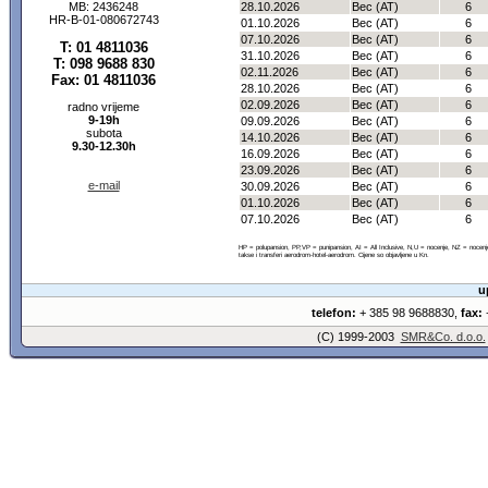
MB: 2436248
28.10.2026
Bec (AT)
6
HR-B-01-080672743
01.10.2026
Bec (AT)
6
07.10.2026
Bec (AT)
6
T: 01 4811036
31.10.2026
Bec (AT)
6
T: 098 9688 830
02.11.2026
Bec (AT)
6
Fax: 01 4811036
28.10.2026
Bec (AT)
6
02.09.2026
Bec (AT)
6
radno vrijeme
9-19h
09.09.2026
Bec (AT)
6
subota
14.10.2026
Bec (AT)
6
9.30-12.30h
16.09.2026
Bec (AT)
6
23.09.2026
Bec (AT)
6
e-mail
30.09.2026
Bec (AT)
6
01.10.2026
Bec (AT)
6
07.10.2026
Bec (AT)
6
HP = polupansion, PP,VP = punipansion, AI = All Inclusive, N,U = nocenje, NZ = noce
takse i transferi aerodrom-hotel-aerodrom. Cijene so objavljene u Kn.
u
telefon:
+ 385 98 9688830,
fax:
+
(C) 1999-2003
SMR&Co. d.o.o.