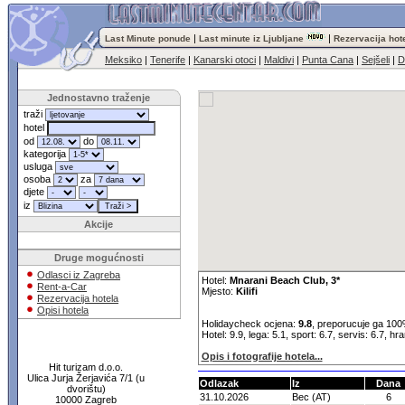
|
|
Last Minute ponude
Last minute iz Ljubljane
Rezervacija hot
Meksiko
|
Tenerife
|
Kanarski otoci
|
Maldivi
|
Punta Cana
|
Sejšeli
|
D
Jednostavno traženje
traži
hotel
od
do
kategorija
usluga
osoba
za
djete
iz
Akcije
Druge mogućnosti
Odlasci iz Zagreba
Hotel:
Mnarani Beach Club, 3*
Rent-a-Car
Mjesto:
Kilifi
Rezervacija hotela
Opisi hotela
Holidaycheck ocjena:
9.8
, preporucuje ga 100
Hotel: 9.9, lega: 5.1, sport: 6.7, servis: 6.7, hr
Opis i fotografije hotela...
Hit turizam d.o.o.
Ulica Jurja Žerjavića 7/1 (u
Odlazak
Iz
Dana
dvorištu)
31.10.2026
Bec (AT)
6
10000 Zagreb