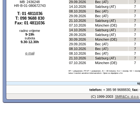
MB: 2436248
29.09.2026
Bec (AT)
7
HR-B-01-080672743
14.10.2026
Salzburg (AT)
7
08.10.2026
Bec (AT)
7
T: 01 4811036
29.09.2026
Bec (AT)
7
T: 098 9688 830
21.10.2026
Salzburg (AT)
7
Fax: 01 4811036
07.10.2026
München (DE)
7
14.10.2026
Salzburg (AT)
7
radno vrijeme
9-19h
28.09.2026
Salzburg (AT)
7
subota
30.09.2026
München (DE)
7
9.30-12.30h
29.09.2026
Bec (AT)
7
08.10.2026
Bec (AT)
7
e-mail
08.10.2026
Bec (AT)
7
21.10.2026
Salzburg (AT)
7
07.10.2026
München (DE)
7
HP = polupansion, PP,VP = punipansion, AI = All Inclusive, N,U = nocenje, NZ = noce
takse i transferi aerodrom-hotel-aerodrom. Cijene so objavljene u Kn.
u
telefon:
+ 385 98 9688830,
fax:
+
(C) 1999-2003
SMR&Co. d.o.o.