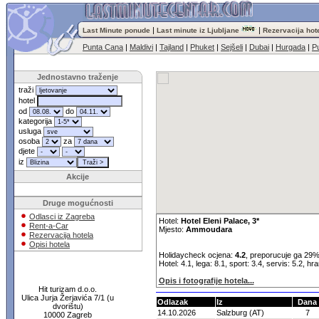
|
|
Last Minute ponude
Last minute iz Ljubljane
Rezervacija hot
Punta Cana
|
Maldivi
|
Tajland
|
Phuket
|
Sejšeli
|
Dubai
|
Hurgada
|
Pu
Jednostavno traženje
traži
hotel
od
do
kategorija
usluga
osoba
za
djete
iz
Akcije
Druge mogućnosti
Odlasci iz Zagreba
Hotel:
Hotel Eleni Palace, 3*
Rent-a-Car
Mjesto:
Ammoudara
Rezervacija hotela
Opisi hotela
Holidaycheck ocjena:
4.2
, preporucuje ga 29%
Hotel: 4.1, lega: 8.1, sport: 3.4, servis: 5.2, hr
Opis i fotografije hotela...
Hit turizam d.o.o.
Ulica Jurja Žerjavića 7/1 (u
Odlazak
Iz
Dana
dvorištu)
14.10.2026
Salzburg (AT)
7
10000 Zagreb