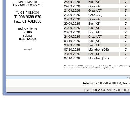
MB: 2436248
26.09.2026
Bec (AT)
7
HR-B-01-080672743
24.09.2026
Graz (AT)
7
24.09.2026
Graz (AT)
7
T: 01 4811036
25.09.2026
Graz (AT)
7
T: 098 9688 830
25.09.2026
Graz (AT)
7
Fax: 01 4811036
29.09.2026
Bec (AT)
7
26.09.2026
Bec (AT)
7
radno vrijeme
9-19h
26.09.2026
Bec (AT)
7
subota
24.09.2026
Graz (AT)
7
9.30-12.30h
03.10.2026
Bec (AT)
7
23.09.2026
Bec (AT)
7
e-mail
07.10.2026
München (DE)
7
23.09.2026
Bec (AT)
7
07.10.2026
München (DE)
7
HP = polupansion, PP,VP = punipansion, AI = All Inclusive, N,U = nocenje, NZ = noce
takse i transferi aerodrom-hotel-aerodrom. Cijene so objavljene u Kn.
u
telefon:
+ 385 98 9688830,
fax:
+
(C) 1999-2003
SMR&Co. d.o.o.