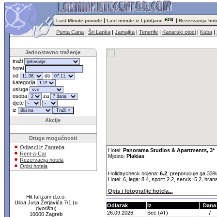
|
|
Last Minute ponude
Last minute iz Ljubljane
Rezervacija hot
Punta Cana
|
Šri Lanka
|
Jamajka
|
Tenerife
|
Kanarski otoci
|
Kuba
|
Jednostavno traženje
traži
hotel
od
do
kategorija
usluga
osoba
za
djete
iz
Akcije
Druge mogućnosti
Odlasci iz Zagreba
Hotel:
Panorama Studios & Apartments, 3*
Rent-a-Car
Mjesto:
Plakias
Rezervacija hotela
Opisi hotela
Holidaycheck ocjena:
6.2
, preporucuje ga 33%
Hotel: 6, lega: 8.4, sport: 2.2, servis: 5.2, hran
Opis i fotografije hotela...
Hit turizam d.o.o.
Ulica Jurja Žerjavića 7/1 (u
Odlazak
Iz
Dana
dvorištu)
26.09.2026
Bec (AT)
7
10000 Zagreb