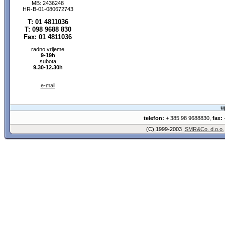
MB: 2436248
HR-B-01-080672743
T: 01 4811036
T: 098 9688 830
Fax: 01 4811036
radno vrijeme
9-19h
subota
9.30-12.30h
e-mail
u
telefon:
+ 385 98 9688830,
fax:
+
(C) 1999-2003
SMR&Co. d.o.o.