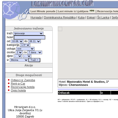
|
|
Last Minute ponude
Last minute iz Ljubljane
Rezervacija hot
Hurgada
|
Dominikanska Republika
|
Kuba
|
Egipat
|
Šri Lanka
|
Sejše
Jednostavno traženje
traži
hotel
od
do
kategorija
usluga
osoba
za
djete
iz
Akcije
Druge mogućnosti
Odlasci iz Zagreba
Hotel:
Mastorakis Hotel & Studios, 1*
Rent-a-Car
Mjesto:
Chersonissos
Rezervacija hotela
Opisi hotela
Odlazak
Iz
HP = polupansion, PP,VP = punipansion, AI = All Inclusive, N,U = nocenje, NZ = noce
takse i transferi aerodrom-hotel-aerodrom. Cijene so objavljene u Kn.
Hit turizam d.o.o.
Ulica Jurja Žerjavića 7/1 (u
dvorištu)
10000 Zagreb