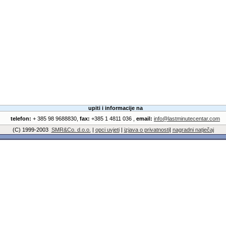
upiti i informacije na
telefon:
+ 385 98 9688830,
fax:
+385 1 4811 036 ,
email:
info@lastminutecentar.com
(C) 1999-2003
SMR&Co. d.o.o.
|
opci uvjeti
|
izjava o privatnosti
|
nagradni natječaj