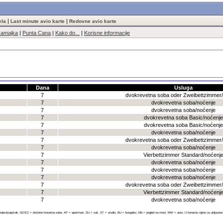
|
|
ela
Last minute avio karte
Redovne avio karte
Jamajka
|
Punta Cana
|
Kako do...
|
Korisne informacije
Dana
Usluga
7
dvokrevetna soba oder Zweibettzimmer
7
dvokrevetna soba/noćenje
7
dvokrevetna soba/noćenje
7
dvokrevetna soba Basic/noćenje
7
dvokrevetna soba Basic/noćenje
7
dvokrevetna soba/noćenje
7
dvokrevetna soba oder Zweibettzimmer
7
dvokrevetna soba/noćenje
7
Vierbettzimmer Standard/noćenj
7
dvokrevetna soba/noćenje
7
dvokrevetna soba/noćenje
7
dvokrevetna soba/noćenje
7
dvokrevetna soba oder Zweibettzimmer
7
Vierbettzimmer Standard/noćenj
7
dvokrevetna soba/noćenje
enjev&zajutrak, DZ/EZ = dvo/eno krevetna soba, AP = apartman, SU = suit, ST = studio, BU = bungalov, Mb = pogled na more, MW = auto. U konacnu cijenu su ukljucene sve