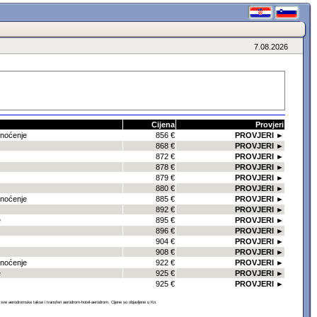
7.08.2026
Cijena
Provjeri
/noćenje
856 €
PROVJERI ►
868 €
PROVJERI ►
872 €
PROVJERI ►
878 €
PROVJERI ►
879 €
PROVJERI ►
880 €
PROVJERI ►
/noćenje
885 €
PROVJERI ►
892 €
PROVJERI ►
e
895 €
PROVJERI ►
896 €
PROVJERI ►
904 €
PROVJERI ►
908 €
PROVJERI ►
/noćenje
922 €
PROVJERI ►
e
925 €
PROVJERI ►
925 €
PROVJERI ►
 aerodromske takse i transferi aerodrom-hotel-aerodrom. Cijene so objavljene u Kn.