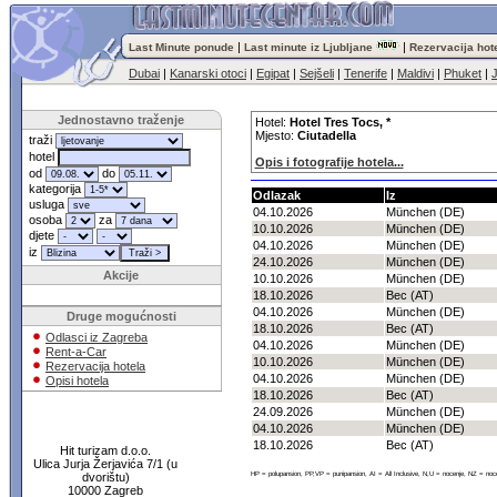
|
|
Last Minute ponude
Last minute iz Ljubljane
Rezervacija hot
Dubai
|
Kanarski otoci
|
Egipat
|
Sejšeli
|
Tenerife
|
Maldivi
|
Phuket
|
Jednostavno traženje
Hotel:
Hotel Tres Tocs, *
Mjesto:
Ciutadella
traži
hotel
Opis i fotografije hotela...
od
do
kategorija
Odlazak
Iz
usluga
04.10.2026
München (DE)
osoba
za
10.10.2026
München (DE)
djete
04.10.2026
München (DE)
iz
24.10.2026
München (DE)
Akcije
10.10.2026
München (DE)
18.10.2026
Bec (AT)
04.10.2026
München (DE)
Druge mogućnosti
18.10.2026
Bec (AT)
Odlasci iz Zagreba
04.10.2026
München (DE)
Rent-a-Car
10.10.2026
München (DE)
Rezervacija hotela
04.10.2026
München (DE)
Opisi hotela
18.10.2026
Bec (AT)
24.09.2026
München (DE)
04.10.2026
München (DE)
18.10.2026
Bec (AT)
Hit turizam d.o.o.
Ulica Jurja Žerjavića 7/1 (u
HP = polupansion, PP,VP = punipansion, AI = All Inclusive, N,U = nocenje, NZ = noc
dvorištu)
10000 Zagreb