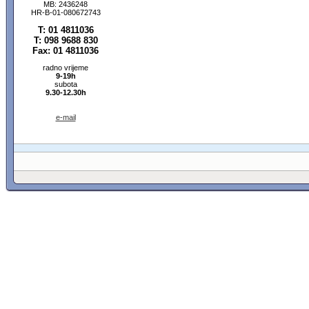
MB: 2436248
HR-B-01-080672743
T: 01 4811036
T: 098 9688 830
Fax: 01 4811036
radno vrijeme
9-19h
subota
9.30-12.30h
e-mail