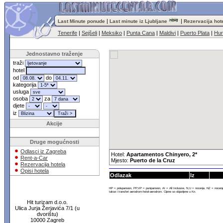
|
|
Last Minute ponude
Last minute iz Ljubljane
Rezervacija hot
Tenerife
|
Sejšeli
|
Meksiko
|
Punta Cana
|
Maldivi
|
Puerto Plata
|
Hur
Jednostavno traženje
traži
hotel
od
do
kategorija
usluga
osoba
za
djete
iz
Akcije
Druge mogućnosti
Odlasci iz Zagreba
Hotel:
Apartamentos Chinyero, 2*
Rent-a-Car
Mjesto:
Puerto de la Cruz
Rezervacija hotela
Opisi hotela
Odlazak
Iz
HP = polupansion, PP,VP = punipansion, AI = All Inclusive, N,U = nocenje, NZ = noce
takse i transferi aerodrom-hotel-aerodrom. Cijene so objavljene u Kn.
Hit turizam d.o.o.
Ulica Jurja Žerjavića 7/1 (u
dvorištu)
10000 Zagreb