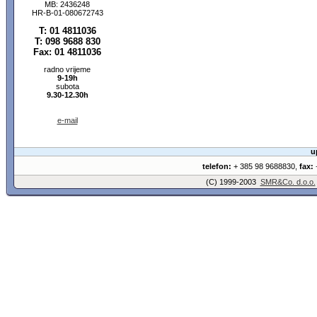
MB: 2436248
HR-B-01-080672743
T: 01 4811036
T: 098 9688 830
Fax: 01 4811036
radno vrijeme
9-19h
subota
9.30-12.30h
e-mail
u
telefon:
+ 385 98 9688830,
fax:
+
(C) 1999-2003
SMR&Co. d.o.o.