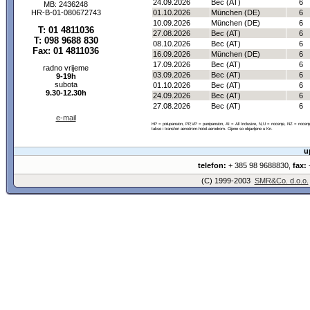
24.09.2026
Bec (AT)
6
MB: 2436248
HR-B-01-080672743
01.10.2026
München (DE)
6
10.09.2026
München (DE)
6
T: 01 4811036
27.08.2026
Bec (AT)
6
T: 098 9688 830
08.10.2026
Bec (AT)
6
Fax: 01 4811036
16.09.2026
München (DE)
6
17.09.2026
Bec (AT)
6
radno vrijeme
03.09.2026
Bec (AT)
6
9-19h
subota
01.10.2026
Bec (AT)
6
9.30-12.30h
24.09.2026
Bec (AT)
6
27.08.2026
Bec (AT)
6
e-mail
HP = polupansion, PP,VP = punipansion, AI = All Inclusive, N,U = nocenje, NZ = noce
takse i transferi aerodrom-hotel-aerodrom. Cijene so objavljene u Kn.
u
telefon:
+ 385 98 9688830,
fax:
+
(C) 1999-2003
SMR&Co. d.o.o.