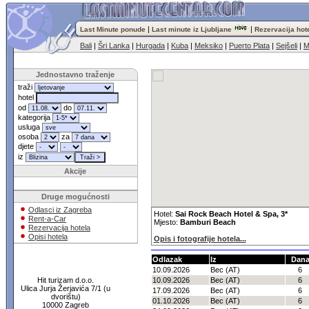
|
|
Last Minute ponude
Last minute iz Ljubljane
Rezervacija hot
Bali
|
Šri Lanka
|
Hurgada
|
Kuba
|
Meksiko
|
Puerto Plata
|
Sejšeli
|
M
Jednostavno traženje
traži
hotel
od
do
kategorija
usluga
osoba
za
djete
iz
Akcije
Druge mogućnosti
Odlasci iz Zagreba
Hotel:
Sai Rock Beach Hotel & Spa, 3*
Rent-a-Car
Mjesto:
Bamburi Beach
Rezervacija hotela
Opisi hotela
Opis i fotografije hotela...
Odlazak
Iz
Dan
10.09.2026
Bec (AT)
6
Hit turizam d.o.o.
10.09.2026
Bec (AT)
6
Ulica Jurja Žerjavića 7/1 (u
17.09.2026
Bec (AT)
6
dvorištu)
01.10.2026
Bec (AT)
6
10000 Zagreb