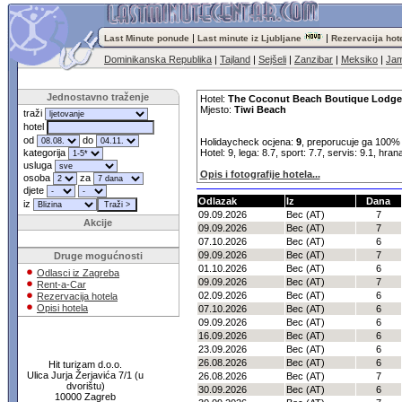
|
|
Last Minute ponude
Last minute iz Ljubljane
Rezervacija hot
Dominikanska Republika
|
Tajland
|
Sejšeli
|
Zanzibar
|
Meksiko
|
Jam
Jednostavno traženje
Hotel:
The Coconut Beach Boutique Lodge 
Mjesto:
Tiwi Beach
traži
hotel
od
do
Holidaycheck ocjena:
9
, preporucuje ga 100% 
kategorija
Hotel: 9, lega: 8.7, sport: 7.7, servis: 9.1, hran
usluga
Opis i fotografije hotela...
osoba
za
djete
Odlazak
Iz
Dana
iz
09.09.2026
Bec (AT)
7
Akcije
09.09.2026
Bec (AT)
7
07.10.2026
Bec (AT)
6
09.09.2026
Bec (AT)
7
Druge mogućnosti
01.10.2026
Bec (AT)
6
Odlasci iz Zagreba
09.09.2026
Bec (AT)
7
Rent-a-Car
02.09.2026
Bec (AT)
6
Rezervacija hotela
Opisi hotela
07.10.2026
Bec (AT)
6
09.09.2026
Bec (AT)
6
16.09.2026
Bec (AT)
6
23.09.2026
Bec (AT)
6
26.08.2026
Bec (AT)
6
Hit turizam d.o.o.
Ulica Jurja Žerjavića 7/1 (u
26.08.2026
Bec (AT)
7
dvorištu)
30.09.2026
Bec (AT)
6
10000 Zagreb