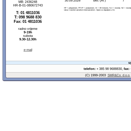
30.09.2026
Bec (AT)
7
MB: 2436248
HR-B-01-080672743
HP = polupansion, PP,VP = punipansion, AI = All Inclusive, N,U = nocenje, NZ = noce
takse i transferi aerodrom-hotel-aerodrom. Cijene so objavljene u Kn.
T: 01 4811036
T: 098 9688 830
Fax: 01 4811036
radno vrijeme
9-19h
subota
9.30-12.30h
e-mail
u
telefon:
+ 385 98 9688830,
fax:
+
(C) 1999-2003
SMR&Co. d.o.o.