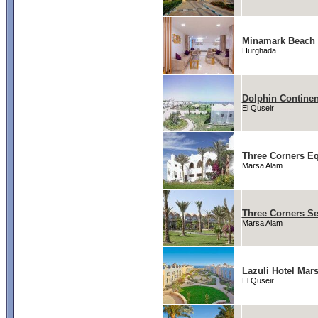
Minamark Beach 
Hurghada
Dolphin Continen
El Quseir
Three Corners E
Marsa Alam
Three Corners Se
Marsa Alam
Lazuli Hotel Mar
El Quseir