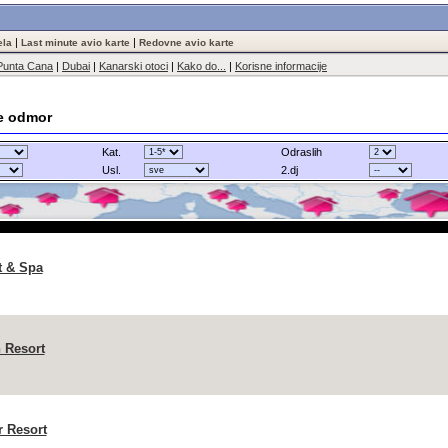
|
|
ela
Last minute avio karte
Redovne avio karte
Punta Cana
|
Dubai
|
Kanarski otoci
|
Kako do...
|
Korisne informacije
te odmor
Kat.
Odraslih
Usl.
2.dj
t & Spa
 Resort
 Resort