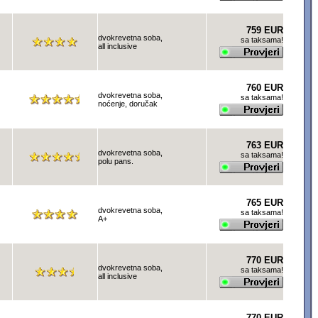
759 EUR
dvokrevetna soba,
sa taksama!
all inclusive
760 EUR
dvokrevetna soba,
sa taksama!
noćenje, doručak
763 EUR
dvokrevetna soba,
sa taksama!
polu pans.
765 EUR
dvokrevetna soba,
sa taksama!
A+
770 EUR
dvokrevetna soba,
sa taksama!
all inclusive
770 EUR