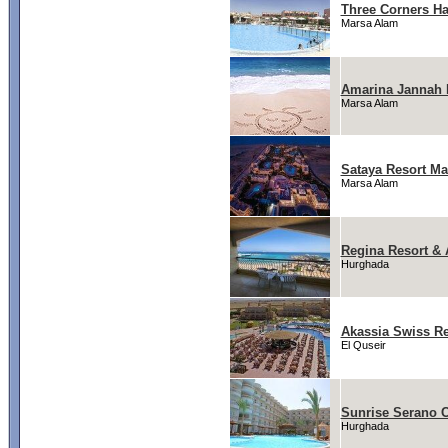
Three Corners Ha
Marsa Alam
Amarina Jannah 
Marsa Alam
Sataya Resort M
Marsa Alam
Regina Resort &
Hurghada
Akassia Swiss Re
El Quseir
Sunrise Serano 
Hurghada