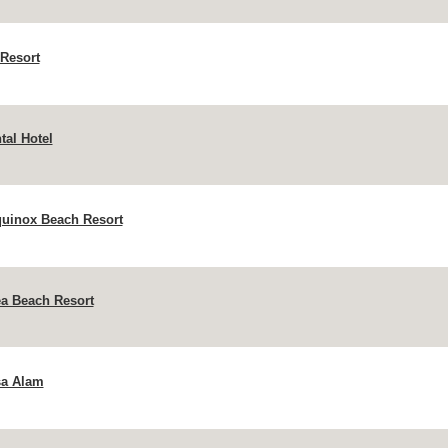
Resort
tal Hotel
quinox Beach Resort
a Beach Resort
sa Alam