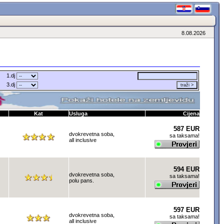
8.08.2026
1.dj
3.dj
Kat
Usluga
Cijena
587 EUR
dvokrevetna soba,
sa taksama!
all inclusive
594 EUR
dvokrevetna soba,
sa taksama!
polu pans.
597 EUR
dvokrevetna soba,
sa taksama!
all inclusive