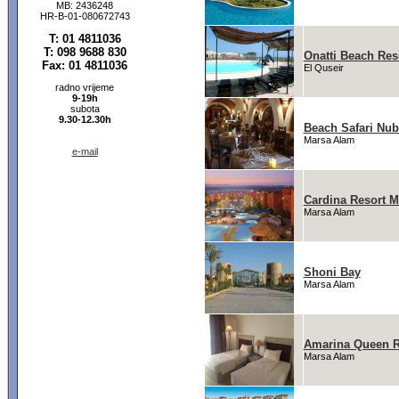
MB: 2436248
HR-B-01-080672743
T: 01 4811036
T: 098 9688 830
Onatti Beach Res
Fax: 01 4811036
El Quseir
radno vrijeme
9-19h
subota
9.30-12.30h
Beach Safari Nub
Marsa Alam
e-mail
Cardina Resort 
Marsa Alam
Shoni Bay
Marsa Alam
Amarina Queen R
Marsa Alam