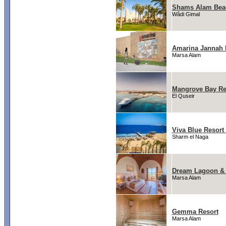
Shams Alam Bea
Wâdi Gimal
Amarina Jannah 
Marsa Alam
Mangrove Bay Re
El Quseir
Viva Blue Resort
Sharm el Naga
Dream Lagoon & 
Marsa Alam
Gemma Resort
Marsa Alam