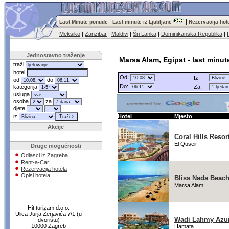
|
|
Last Minute ponude
Last minute iz Ljubljane
Rezervacija hot
Meksiko
|
Zanzibar
|
Maldivi
|
Šri Lanka
|
Dominikanska Republika
|
Jednostavno traženje
Marsa Alam, Egipat - last minu
traži
hotel
Od:
Iz
od
do
Do:
kategorija
Za
usluga
osoba
za
djete
iz
Hotel
Mjesto
Akcije
Coral Hills Resor
El Quseir
Druge mogućnosti
Odlasci iz Zagreba
Rent-a-Car
Rezervacija hotela
Opisi hotela
Bliss Nada Beach
Marsa Alam
Hit turizam d.o.o.
Ulica Jurja Žerjavića 7/1 (u
Wadi Lahmy Azur
dvorištu)
10000 Zagreb
Hamata