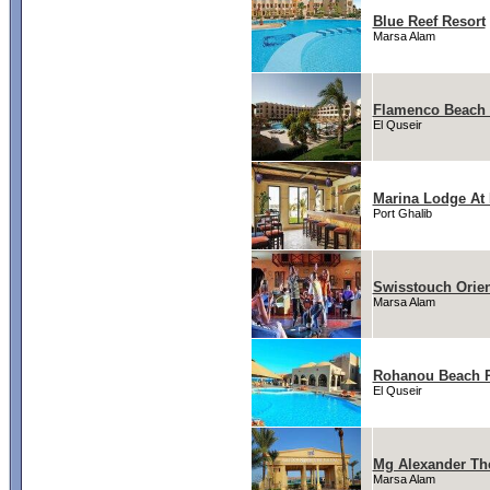
Blue Reef Resort
Marsa Alam
Flamenco Beach 
El Quseir
Marina Lodge At 
Port Ghalib
Swisstouch Orien
Marsa Alam
Rohanou Beach R
El Quseir
Mg Alexander The
Marsa Alam