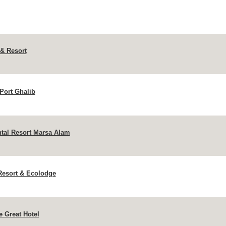
& Resort
Port Ghalib
tal Resort Marsa Alam
esort & Ecolodge
 Great Hotel