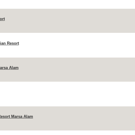
ort
ian Resort
Marsa Alam
esort Marsa Alam