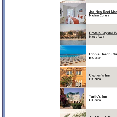
Jaz Neo Reef Ma
Madinat Coraya
Protels Crystal B
Marsa Alam
Utopia Beach Cl
El Quseir
Captain's Inn
El Gouna
Turtle's Inn
El Gouna