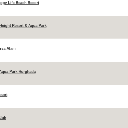
ppy Life Beach Resort
Height Resort & Aqua Park
arsa Alam
 Aqua Park Hurghada
sort
Club