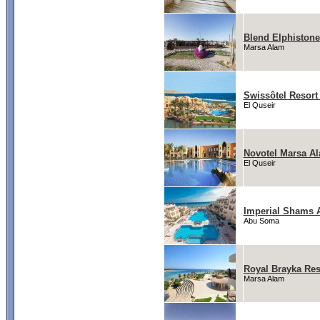
Blend Elphistone
Marsa Alam
Swissôtel Resort
El Quseir
Novotel Marsa A
El Quseir
Imperial Shams 
Abu Soma
Royal Brayka Res
Marsa Alam