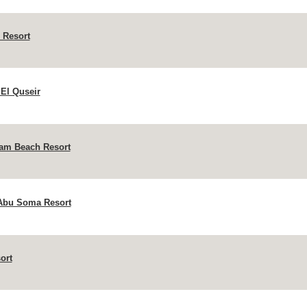
 Resort
 El Quseir
lam Beach Resort
Abu Soma Resort
ort