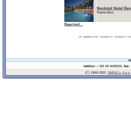
Nordotel Hotel Rev
Puerto Rico
Naprijed...
HP = polupansion, PP,VP = puni pansion, AI = All Inclusive, N = 
u
telefon:
+ 385 98 9688830,
fax:
+
(C) 1999-2003
SMR&Co. d.o.o.