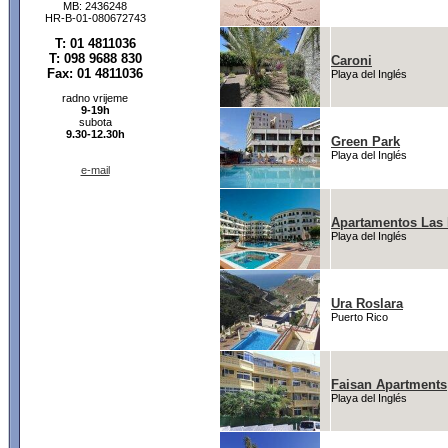
MB: 2436248
HR-B-01-080672743
T: 01 4811036
T: 098 9688 830
Caroni
Fax: 01 4811036
Playa del Inglés
radno vrijeme
9-19h
subota
9.30-12.30h
Green Park
Playa del Inglés
e-mail
Apartamentos Las 
Playa del Inglés
Ura Roslara
Puerto Rico
Faisan Apartments
Playa del Inglés