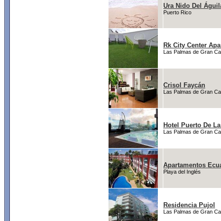
Ura Nido Del Águil
Puerto Rico
Rk City Center Ap
Las Palmas de Gran Ca
Crisol Faycán
Las Palmas de Gran Ca
Hotel Puerto De La
Las Palmas de Gran Ca
Apartamentos Ecu
Playa del Inglés
Residencia Pujol
Las Palmas de Gran Ca