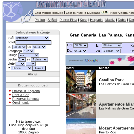
|
|
Last Minute ponude
Last minute iz Ljubljane
Rezervacija hot
Phuket
|
Sejšeli
|
Puerto Plata
|
Kuba
|
Hurgada
|
Maldivi
|
Dubai
|
Dom
Jednostavno traženje
Gran Canaria, Las Palmas, Kana
traži
hotel
Od:
Iz
Ka
od
do
Do:
kategorija
Za
Us
usluga
osoba
za
djete
iz
Hotel
Mjesto
Akcije
Catalina Park
Las Palmas de Gran Ca
Druge mogućnosti
Odlasci iz Zagreba
Rent-a-Car
Rezervacija hotela
Opisi hotela
Apartamentos Mia
Las Palmas de Gran Ca
Hit turizam d.o.o.
Ulica Jurja Žerjavića 7/1 (u
Mozart Apartments
dvorištu)
10000 Zagreb
Puerto Rico