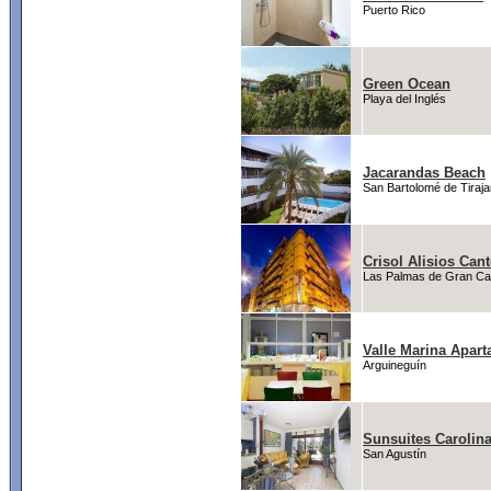
Puerto Rico
Green Ocean
Playa del Inglés
Jacarandas Beach
San Bartolomé de Tiraj
Crisol Alisios Can
Las Palmas de Gran Ca
Valle Marina Apar
Arguineguín
Sunsuites Carolin
San Agustín