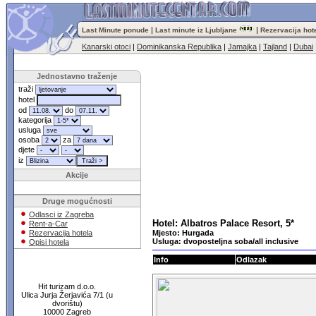
|
|
Last Minute ponude
Last minute iz Ljubljane
Rezervacija hot
Kanarski otoci
|
Dominikanska Republika
|
Jamajka
|
Tajland
|
Dubai
Jednostavno traženje
traži
hotel
od
do
kategorija
usluga
osoba
za
djete
iz
Akcije
Druge mogućnosti
Odlasci iz Zagreba
Hotel: Albatros Palace Resort, 5*
Rent-a-Car
Rezervacija hotela
Mjesto: Hurgada
Usluga: dvoposteljna soba/all inclusive
Opisi hotela
Info
Odlazak
Hit turizam d.o.o.
Ulica Jurja Žerjavića 7/1 (u
dvorištu)
10000 Zagreb