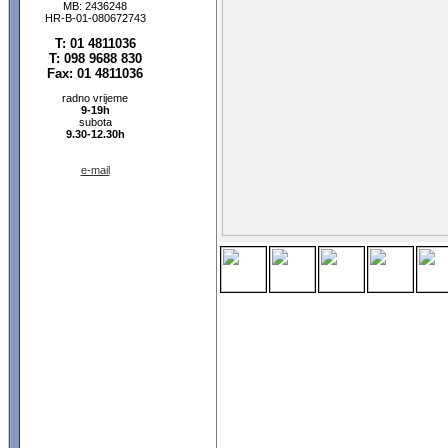
MB: 2436248
HR-B-01-080672743
T: 01 4811036
T: 098 9688 830
Fax: 01 4811036
radno vrijeme
9-19h
subota
9.30-12.30h
e-mail