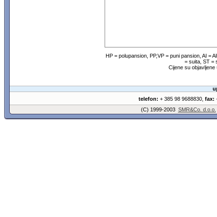
HP = polupansion, PP,VP = puni pansion, AI = 
= suita, ST =
Cijene su objavljene
u
telefon:
+ 385 98 9688830,
fax:
+
(C) 1999-2003
SMR&Co. d.o.o.