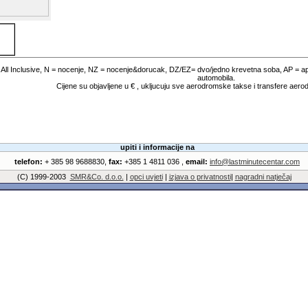
= All Inclusive, N = nocenje, NZ = nocenje&dorucak, DZ/EZ= dvo/jedno krevetna soba, AP = 
automobila.
Cijene su objavljene u € , ukljucuju sve aerodromske takse i transfere aer
upiti i informacije na
telefon:
+ 385 98 9688830,
fax:
+385 1 4811 036 ,
email:
info@lastminutecentar.com
(C) 1999-2003
SMR&Co. d.o.o.
|
opci uvjeti
|
izjava o privatnosti
|
nagradni natječaj