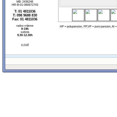
MB: 2436248
HR-B-01-080672743
T: 01 4811036
T: 098 9688 830
Fax: 01 4811036
radno vrijeme
HP = polupansion, PP,VP = puni pansion, AI 
9-19h
subota
9.30-12.30h
e-mail