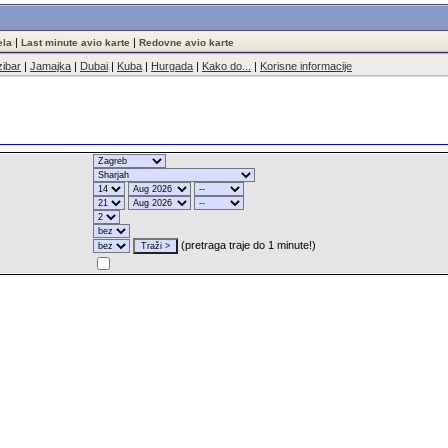
|
|
ela
Last minute avio karte
Redovne avio karte
ibar
|
Jamajka
|
Dubai
|
Kuba
|
Hurgada
|
Kako do...
|
Korisne informacije
(pretraga traje do 1 minute!)