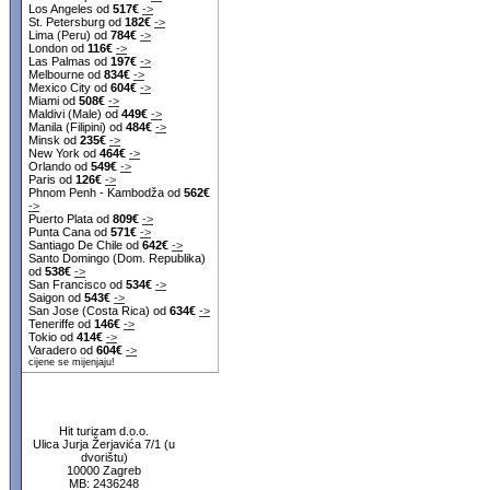
Los Angeles od
517€
->
St. Petersburg od
182€
->
Lima (Peru) od
784€
->
London od
116€
->
Las Palmas od
197€
->
Melbourne od
834€
->
Mexico City od
604€
->
Miami od
508€
->
Maldivi (Male) od
449€
->
Manila (Filipini) od
484€
->
Minsk od
235€
->
New York od
464€
->
Orlando od
549€
->
Paris od
126€
->
Phnom Penh - Kambodža od
562€
->
Puerto Plata od
809€
->
Punta Cana od
571€
->
Santiago De Chile od
642€
->
Santo Domingo (Dom. Republika)
od
538€
->
San Francisco od
534€
->
Saigon od
543€
->
San Jose (Costa Rica) od
634€
->
Teneriffe od
146€
->
Tokio od
414€
->
Varadero od
604€
->
cijene se mijenjaju!
Hit turizam d.o.o.
Ulica Jurja Žerjavića 7/1 (u
dvorištu)
10000 Zagreb
MB: 2436248