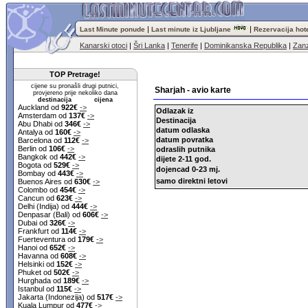
|
|
Last Minute ponude
Last minute iz Ljubljane
Rezervacija hot
Kanarski otoci
|
Šri Lanka
|
Tenerife
|
Dominikanska Republika
|
Zanz
TOP Pretrage!
cijene su pronašli drugi putnici,
Sharjah - avio karte
provjereno prije nekoliko dana
destinacija cijena
Auckland od
922€
->
Odlazak iz
Amsterdam od
137€
->
Destinacija
Abu Dhabi od
346€
->
datum odlaska
Antalya od
160€
->
datum povratka
Barcelona od
112€
->
Berlin od
106€
->
odraslih putnika
Bangkok od
442€
->
dijete 2-11 god.
Bogota od
529€
->
dojencad 0-23 mj.
Bombay od
443€
->
samo direktni letovi
Buenos Aires od
630€
->
Colombo od
454€
->
Cancun od
623€
->
Delhi (Indija) od
444€
->
Denpasar (Bali) od
606€
->
Dubai od
326€
->
Frankfurt od
114€
->
Fuerteventura od
179€
->
Hanoi od
652€
->
Havanna od
608€
->
Helsinki od
152€
->
Phuket od
502€
->
Hurghada od
189€
->
Istanbul od
115€
->
Jakarta (Indonezija) od
517€
->
Kuala Lumpur od
477€
->