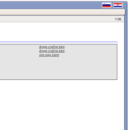
7.08.
druge zračne luke
druge zračne luke
one way karte