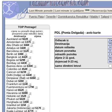
|
|
Last Minute ponude
Last minute iz Ljubljane
Rezervacija hot
Puerto Plata
|
Tenerife
|
Dominikanska Republika
|
Maldivi
|
Tajland
|
TOP Pretrage!
cijene su pronašli drugi putnici,
PDL (Ponta Delgada) - avio karte
provjereno prije nekoliko dana
destinacija cijena
Auckland od
922€
->
Odlazak iz
Amsterdam od
137€
->
Destinacija
Abu Dhabi od
346€
->
datum odlaska
Antalya od
160€
->
datum povratka
Barcelona od
112€
->
Berlin od
106€
->
odraslih putnika
Bangkok od
442€
->
dijete 2-11 god.
Bogota od
529€
->
dojencad 0-23 mj.
Bombay od
443€
->
samo direktni letovi
Buenos Aires od
630€
->
Colombo od
454€
->
Cancun od
623€
->
Delhi (Indija) od
444€
->
Denpasar (Bali) od
606€
->
Dubai od
326€
->
Frankfurt od
114€
->
Fuerteventura od
179€
->
Hanoi od
652€
->
Havanna od
608€
->
Helsinki od
152€
->
Phuket od
502€
->
Hurghada od
189€
->
Istanbul od
115€
->
Jakarta (Indonezija) od
517€
->
Kuala Lumpur od
477€
->