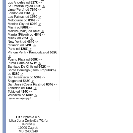
Los Angeles od
517€
->
St. Petersburg od
182€
->
Lima (Peru) od
784€
->
London od
116€
->
Las Palmas od
197€
->
Melbourne od
834€
->
Mexico City od
604€
->
Miami od
508€
->
Maldivi (Male) od
449€
->
Manila (Filipini) od
484€
->
Minsk od
235€
->
New York od
464€
->
Orlando od
549€
->
Paris od
126€
->
Phnom Penh - Kambodža od
562€
->
Puerto Plata od
809€
->
Punta Cana od
571€
->
Santiago De Chile od
642€
->
Santo Domingo (Dom. Republika)
od
538€
->
San Francisco od
534€
->
Saigon od
543€
->
San Jose (Costa Rica) od
634€
->
Teneriffe od
146€
->
Tokio od
414€
->
Varadero od
604€
->
cijene se mijenjaju!
Hit turizam d.o.o.
Ulica Jurja Žerjavića 7/1 (u
dvorištu)
10000 Zagreb
MB: 2436248