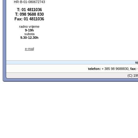
HR-B-01-080672743
T: 01 4811036
T: 098 9688 830
Fax: 01 4811036
radno vrijeme
9-19h
subota
9.30-12.30h
e-mail
u
telefon:
+ 385 98 9688830,
fax:
+
(C) 1